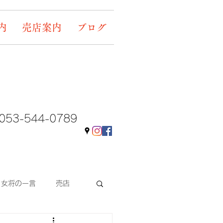
内
売店案内
ブログ
053-544-0789
女将の一言
売店
ギャラリー&イベント