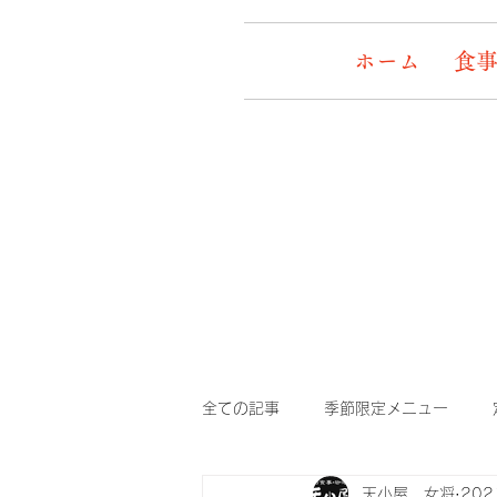
ホーム
食事
全ての記事
季節限定メニュー
天小屋 女将
20
デッキワンコ
イケメン&女盛