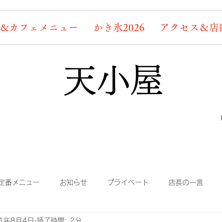
&カフェメニュー
かき氷2026
アクセス＆店
天小屋
定番メニュー
お知らせ
プライベート
店長の一言
21年8月4日
読了時間: 2分
り
まかない
蛍情報
素敵なお客様たち
デッキ桜