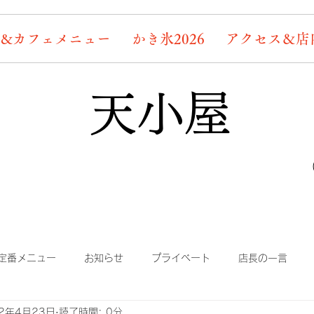
&カフェメニュー
かき氷2026
アクセス＆店
天小屋
定番メニュー
お知らせ
プライベート
店長の一言
22年4月23日
読了時間: 0分
り
まかない
蛍情報
素敵なお客様たち
デッキ桜