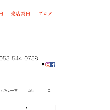
内
売店案内
ブログ
053-544-0789
女将の一言
売店
ギャラリー&イベント