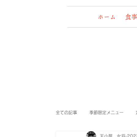
ホーム
食事
全ての記事
季節限定メニュー
天小屋 女将
20
デッキワンコ
イケメン&女盛