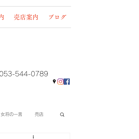
内
売店案内
ブログ
053-544-0789
女将の一言
売店
ギャラリー&イベント