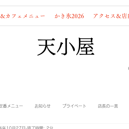
&カフェメニュー
かき氷2026
アクセス＆店
天小屋
定番メニュー
お知らせ
プライベート
店長の一言
24年10月27日
読了時間: 2分
り
まかない
蛍情報
素敵なお客様たち
デッキ桜