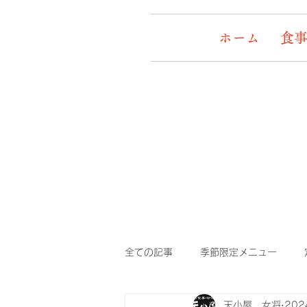
ホーム
食事
全ての記事
季節限定メニュー
天小屋 女将
20
デッキワンコ
イケメン&女盛