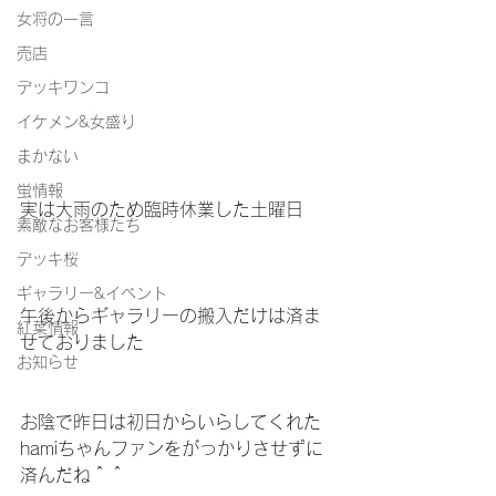
女将の一言
売店
デッキワンコ
イケメン&女盛り
まかない
蛍情報
実は大雨のため臨時休業した土曜日
素敵なお客様たち
デッキ桜
ギャラリー&イベント
午後からギャラリーの搬入だけは済ま
紅葉情報
せておりました
お知らせ
お陰で昨日は初日からいらしてくれた
hamiちゃんファンをがっかりさせずに
済んだね＾＾