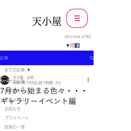
天小屋
053-544-0789
記事
全ての記事
天小屋 女将
全ての記事
2021年7月5日
読了時間: 2分
7月から始まる色々・・・
季節限定メニュー
ギャラリーイベント編
定番メニュー
お知らせ
プライベート
店長の一言