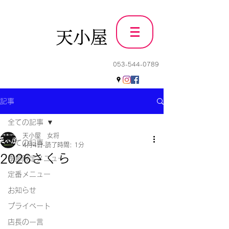
天小屋
053-544-0789
記事
全ての記事
天小屋 女将
全ての記事
4月4日
読了時間: 1分
2026さくら
季節限定メニュー
定番メニュー
お知らせ
プライベート
店長の一言