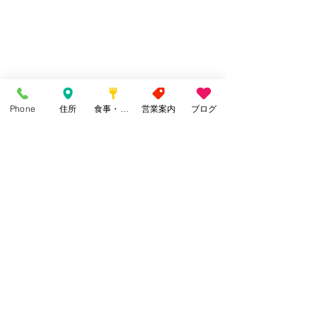
Phone
住所
食事・カフェ
営業案内
ブログ
今年の桜も終わるころ
主役は桜から美しい新緑に代わるので
す
一緒に桜を眺めてくれた皆様
感謝です