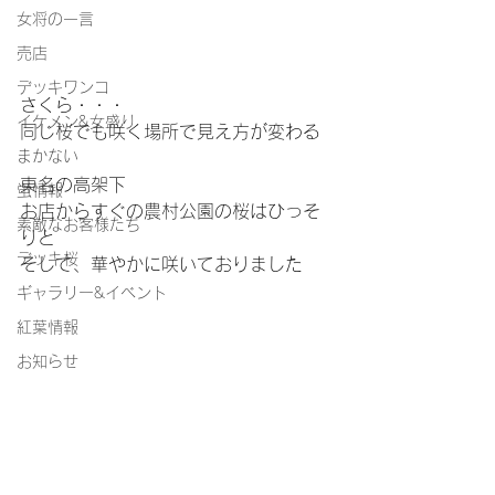
女将の一言
売店
デッキワンコ
さくら・・・
イケメン&女盛り
同じ桜でも咲く場所で見え方が変わる
まかない
東名の高架下
蛍情報
お店からすぐの農村公園の桜はひっそ
素敵なお客様たち
りと
デッキ桜
そして、華やかに咲いておりました
ギャラリー&イベント
紅葉情報
お知らせ