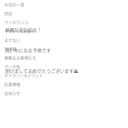
女将の一言
売店
デッキワンコ
綺麗な初日の出！
イケメン&女盛り
まかない
蛍情報
良い年になる予感です
素敵なお客様たち
デッキ桜
明けましておめでとうございます🙇
ギャラリー&イベント
紅葉情報
お知らせ