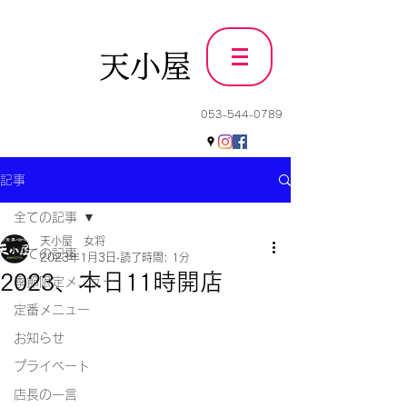
天小屋
053-544-0789
記事
全ての記事
天小屋 女将
全ての記事
2023年1月3日
読了時間: 1分
2023、本日11時開店
季節限定メニュー
定番メニュー
お知らせ
プライベート
店長の一言