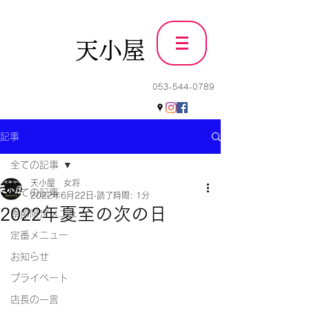
天小屋
053-544-0789
記事
全ての記事
天小屋 女将
全ての記事
2022年6月22日
読了時間: 1分
2022年夏至の次の日
季節限定メニュー
定番メニュー
お知らせ
プライベート
店長の一言