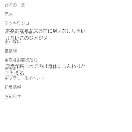
女将の一言
売店
デッキワンコ
本格的な夏が来る前に堪えなけりゃい
イケメン&女盛り
けないこのジメジメ・・・・・
まかない
蛍情報
素敵なお客様たち
湿度が高いってのは身体にじんわりと
デッキ桜
こたえる
ギャラリー&イベント
紅葉情報
お知らせ