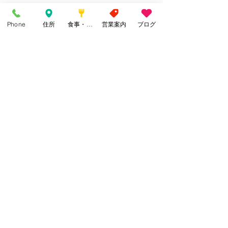
Phone
住所
食事・カフェ
営業案内
ブログ
まだまだご紹介したいけど
改めてお伝えいたします
11月24日25日二日間のみの
販売、セミオーダー会です
この日はポイカクッカさんのお花の日
だし
クリスマスリースのWSも開催しててる