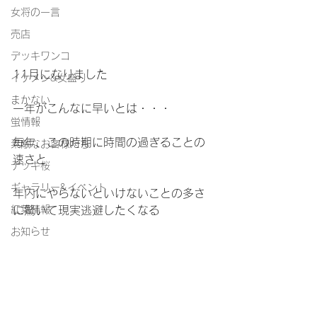
女将の一言
売店
デッキワンコ
11月になりました
イケメン&女盛り
まかない
一年がこんなに早いとは・・・
蛍情報
毎年、この時期に時間の過ぎることの
素敵なお客様たち
速さと
デッキ桜
ギャラリー&イベント
年内にやらないといけないことの多さ
紅葉情報
に驚いて現実逃避したくなる
お知らせ