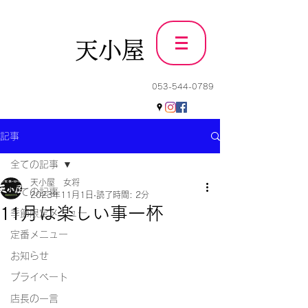
天小屋
053-544-0789
記事
全ての記事
天小屋 女将
全ての記事
2023年11月1日
読了時間: 2分
11月は楽しい事一杯
季節限定メニュー
定番メニュー
お知らせ
プライベート
店長の一言