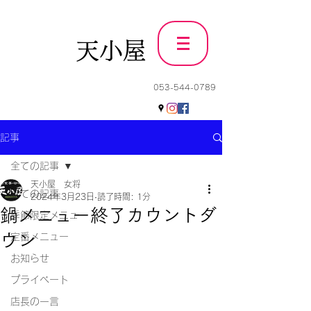
天小屋
053-544-0789
記事
全ての記事
天小屋 女将
全ての記事
2024年3月23日
読了時間: 1分
鍋メニュー終了カウントダ
季節限定メニュー
ウン
定番メニュー
お知らせ
プライベート
店長の一言