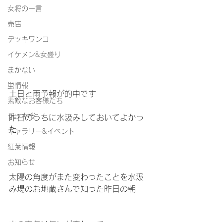
女将の一言
売店
デッキワンコ
イケメン&女盛り
まかない
蛍情報
土日と雨予報が的中です
素敵なお客様たち
デッキ桜
昨日のうちに水汲みしておいてよかっ
た
ギャラリー&イベント
紅葉情報
お知らせ
太陽の角度がまた変わったことを水汲
み場のお地蔵さんで知った昨日の朝