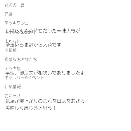
女将の一言
売店
デッキワンコ
しばらく入荷待ちだった辛味大根が
イケメン&女盛り
まかない
埼玉いるま野から入荷です
蛍情報
素敵なお客様たち
デッキ桜
早速、御注文が相次いでありましたよ
ギャラリー&イベント
紅葉情報
お知らせ
気温が爆上がりのこんな日はなおさら
美味しく感じると思う！