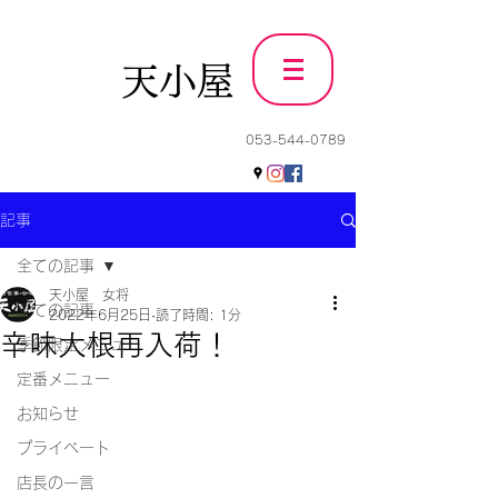
天小屋
053-544-0789
記事
全ての記事
天小屋 女将
全ての記事
2022年6月25日
読了時間: 1分
辛味大根再入荷！
季節限定メニュー
定番メニュー
お知らせ
プライベート
店長の一言