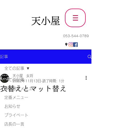
天小屋
053-544-0789
記事
全ての記事
天小屋 女将
全ての記事
2022年11月13日
読了時間: 1分
衣替えとマット替え
季節限定メニュー
定番メニュー
お知らせ
プライベート
店長の一言