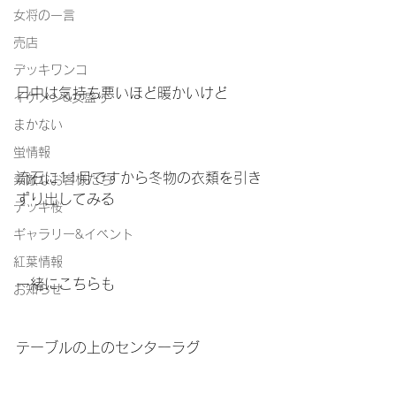
女将の一言
売店
デッキワンコ
日中は気持ち悪いほど暖かいけど
イケメン&女盛り
まかない
蛍情報
流石に11月ですから冬物の衣類を引き
素敵なお客様たち
ずり出してみる
デッキ桜
ギャラリー&イベント
紅葉情報
一緒にこちらも
お知らせ
テーブルの上のセンターラグ