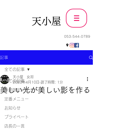
天小屋
053-544-0789
記事
全ての記事
天小屋 女将
全ての記事
2023年4月10日
読了時間: 1分
美しい光が美しい影を作る
季節限定メニュー
定番メニュー
お知らせ
プライベート
店長の一言