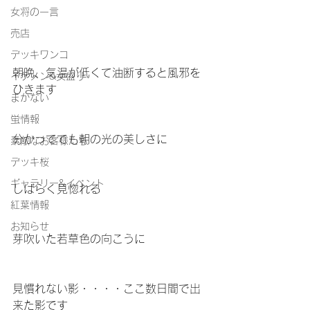
女将の一言
売店
デッキワンコ
朝晩、気温が低くて油断すると風邪を
イケメン&女盛り
ひきます
まかない
蛍情報
分かってても朝の光の美しさに
素敵なお客様たち
デッキ桜
ギャラリー&イベント
しばらく見惚れる
紅葉情報
お知らせ
芽吹いた若草色の向こうに
見慣れない影・・・・ここ数日間で出
来た影です