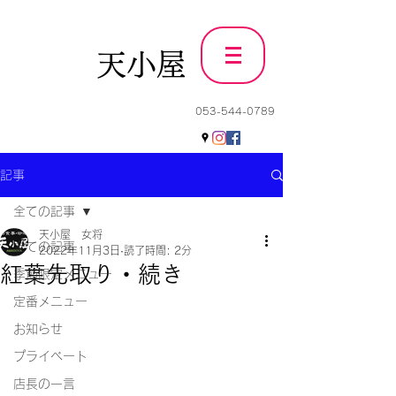
天小屋
053-544-0789
記事
全ての記事
天小屋 女将
全ての記事
2022年11月3日
読了時間: 2分
紅葉先取り・続き
季節限定メニュー
定番メニュー
お知らせ
プライベート
店長の一言