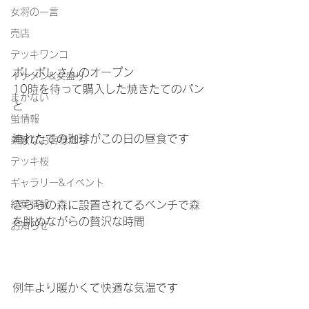
女将の一言
売店
デッキワンコ
ポレポレさんのオープン
イケメン&女盛り
10時を待って購入した焼きたてのパン
まかない
と
蛍情報
淹れたての珈琲がこの日の昼食です
素敵なお客様たち
デッキ桜
ギャラリー&イベント
紅葉情報
きららの森に設置されてるベンチで森
を眺めながらの贅沢な時間
お知らせ
例年より暖かくて快適な気温です