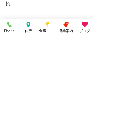
ね
一部通行止めありです
Phone
住所
食事・カフェ
営業案内
ブログ
設楽観光ナビ