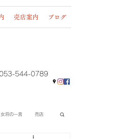
内
売店案内
ブログ
053-544-0789
女将の一言
売店
ギャラリー&イベント