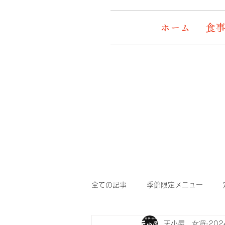
ホーム
食事
全ての記事
季節限定メニュー
天小屋 女将
20
デッキワンコ
イケメン&女盛