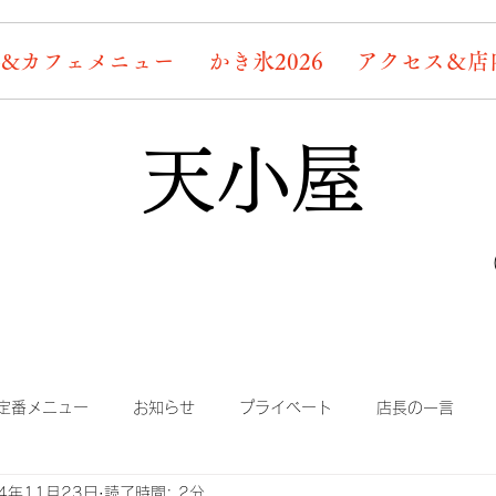
&カフェメニュー
かき氷2026
アクセス＆店
天小屋
定番メニュー
お知らせ
プライベート
店長の一言
24年11月23日
読了時間: 2分
り
まかない
蛍情報
素敵なお客様たち
デッキ桜