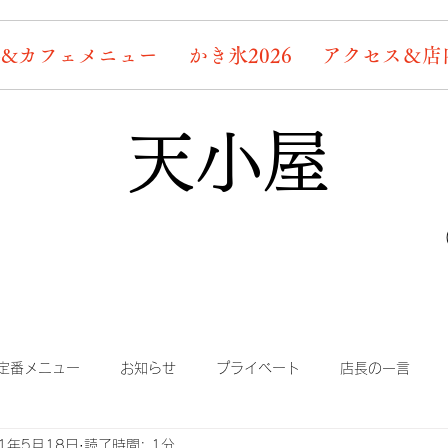
&カフェメニュー
かき氷2026
アクセス＆店
天小屋
定番メニュー
お知らせ
プライベート
店長の一言
21年5月18日
読了時間: 1分
り
まかない
蛍情報
素敵なお客様たち
デッキ桜