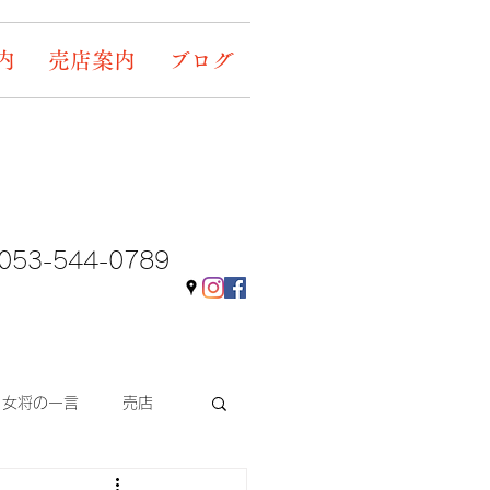
内
売店案内
ブログ
053-544-0789
女将の一言
売店
ギャラリー&イベント