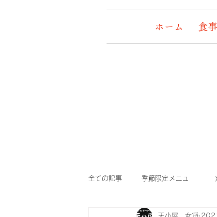
ホーム
食事
全ての記事
季節限定メニュー
天小屋 女将
20
デッキワンコ
イケメン&女盛