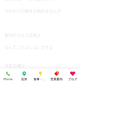
今日からの動きが掴めませんが
愛知の方は入店禁止
なんてことはしないですよ
今まで通り
Phone
住所
食事・カフェ
営業案内
ブログ
うつさないうつらないお店
と実行するのみです