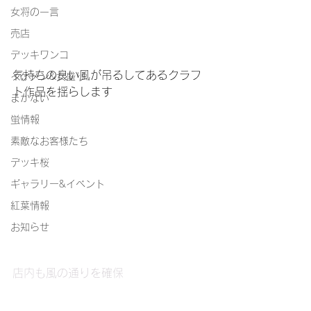
女将の一言
売店
デッキワンコ
気持ちの良い風が吊るしてあるクラフ
イケメン&女盛り
ト作品を揺らします
まかない
蛍情報
素敵なお客様たち
デッキ桜
ギャラリー&イベント
紅葉情報
お知らせ
店内も風の通りを確保