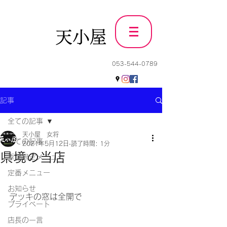
天小屋
053-544-0789
記事
全ての記事
天小屋 女将
全ての記事
2021年5月12日
読了時間: 1分
県境の当店
季節限定メニュー
定番メニュー
お知らせ
デッキの窓は全開で
プライベート
店長の一言