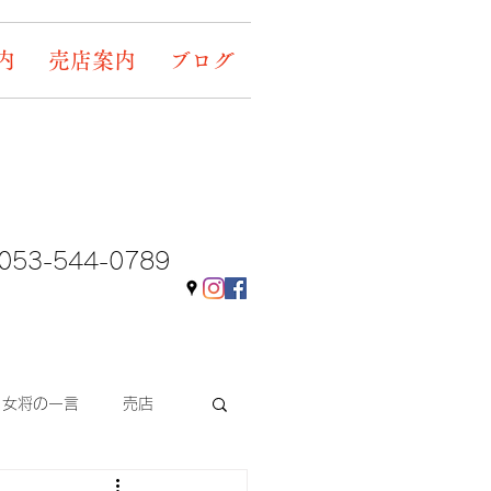
内
売店案内
ブログ
053-544-0789
女将の一言
売店
ギャラリー&イベント