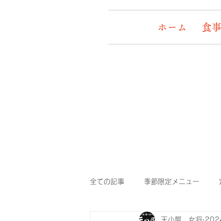
ホーム
食事
全ての記事
季節限定メニュー
天小屋 女将
20
デッキワンコ
イケメン&女盛