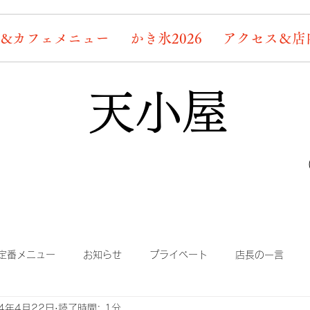
&カフェメニュー
かき氷2026
アクセス＆店
天小屋
定番メニュー
お知らせ
プライベート
店長の一言
24年4月22日
読了時間: 1分
り
まかない
蛍情報
素敵なお客様たち
デッキ桜