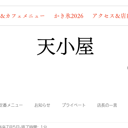
&カフェメニュー
かき氷2026
アクセス＆店
天小屋
定番メニュー
お知らせ
プライベート
店長の一言
24年7月5日
読了時間: 1分
り
まかない
蛍情報
素敵なお客様たち
デッキ桜