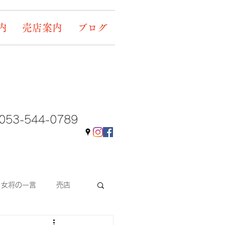
内
売店案内
ブログ
053-544-0789
女将の一言
売店
ギャラリー&イベント