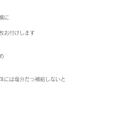
横に
枚お付けします
め
体には塩分だっ補給しないと