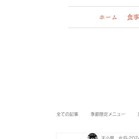
ホーム
食事
全ての記事
季節限定メニュー
天小屋 女将
20
デッキワンコ
イケメン&女盛