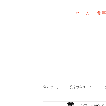
ホーム
食事
全ての記事
季節限定メニュー
天小屋 女将
20
デッキワンコ
イケメン&女盛