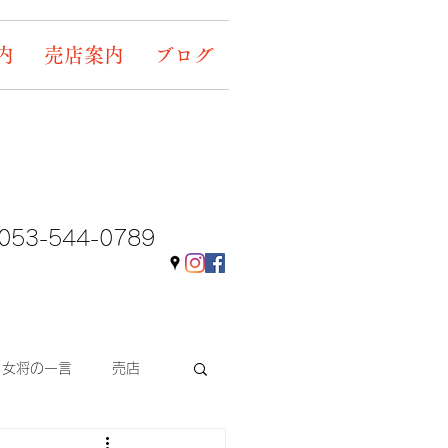
内
売店案内
ブログ
053-544-0789
女将の一言
売店
ギャラリー&イベント