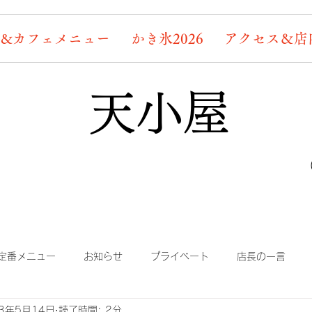
&カフェメニュー
かき氷2026
アクセス＆店
天小屋
定番メニュー
お知らせ
プライベート
店長の一言
23年5月14日
読了時間: 2分
り
まかない
蛍情報
素敵なお客様たち
デッキ桜