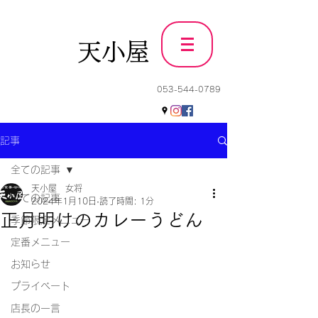
天小屋
053-544-0789
記事
全ての記事
天小屋 女将
全ての記事
2024年1月10日
読了時間: 1分
正月明けのカレーうどん
季節限定メニュー
定番メニュー
お知らせ
プライベート
店長の一言