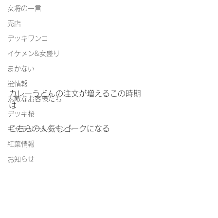
女将の一言
売店
デッキワンコ
イケメン&女盛り
まかない
蛍情報
カレーうどんの注文が増えるこの時期
素敵なお客様たち
は
デッキ桜
こちらの人気もピークになる
ギャラリー&イベント
紅葉情報
お知らせ