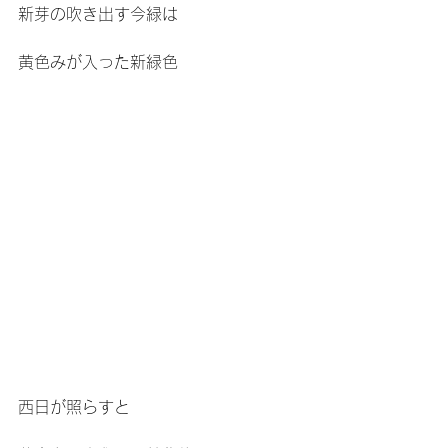
新芽の吹き出す今緑は
黄色みが入った新緑色
西日が照らすと