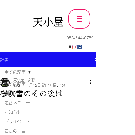
天小屋
053-544-0789
記事
全ての記事
天小屋 女将
全ての記事
2024年4月12日
読了時間: 1分
桜吹雪のその後は
季節限定メニュー
定番メニュー
お知らせ
プライベート
店長の一言