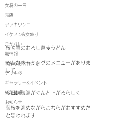
女将の一言
売店
デッキワンコ
イケメン&女盛り
まかない
桜吹雪のおろし蕎麦うどん
蛍情報
そんなネーミングのメニューがありま
素敵なお客様たち
して
デッキ桜
ギャラリー&イベント
紅葉情報
今日は気温がぐんと上がるらしく
お知らせ
葉桜を眺めながらこちらがおすすめだ
と思われます