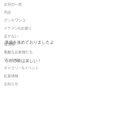
女将の一言
売店
デッキワンコ
イケメン&女盛り
まかない
準備を進めておりましたよ
蛍情報
素敵なお客様たち
デッキ桜
今年の栗は美しい！
ギャラリー&イベント
紅葉情報
お知らせ