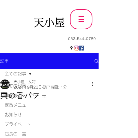
天小屋
053-544-0789
記事
全ての記事
天小屋 女将
全ての記事
2021年9月26日
読了時間: 1分
栗の香パフェ
季節限定メニュー
定番メニュー
お知らせ
プライベート
店長の一言