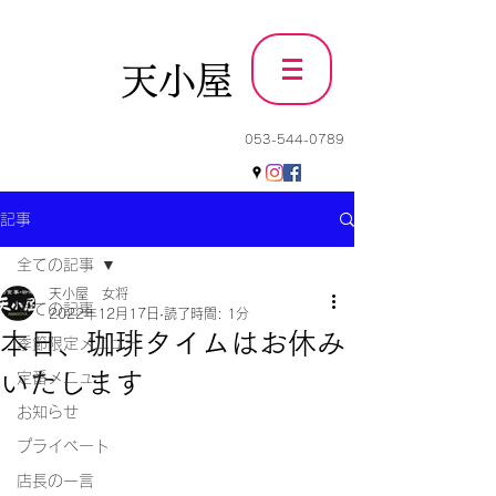
天小屋
053-544-0789
記事
全ての記事
天小屋 女将
全ての記事
2022年12月17日
読了時間: 1分
本日、珈琲タイムはお休み
季節限定メニュー
いたします
定番メニュー
お知らせ
プライベート
店長の一言