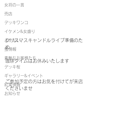
女将の一言
売店
デッキワンコ
イケメン&女盛り
クリスマスキャンドルライブ準備のた
まかない
め
蛍情報
素敵なお客様たち
珈琲タイムはお休みいたします
デッキ桜
ギャラリー&イベント
ご参加予定の方はお気を付けてが来店
紅葉情報
くださいませ
お知らせ