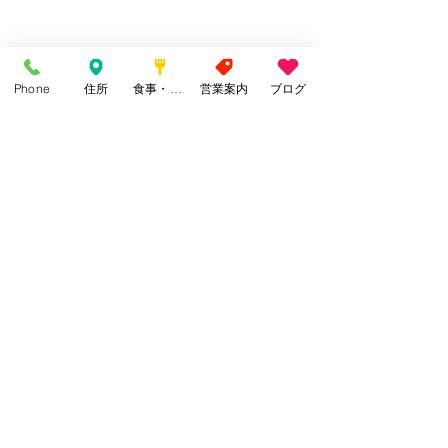
Phone
住所
食事・カフェ
営業案内
ブログ
コメント
ギャラリー一新
季節の始まりと終わり
コメントを追加…
〒431-2535