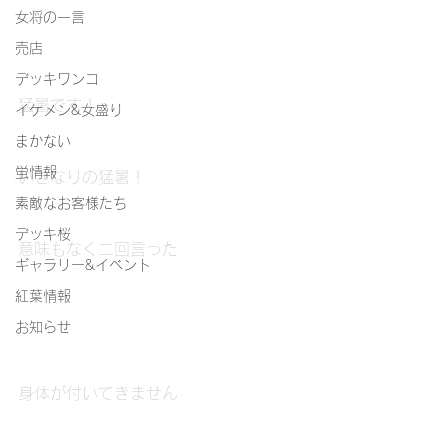
女将の一言
売店
デッキワンコ
猛暑です！
イケメン&女盛り
まかない
蛍情報
いきなりの猛暑！
素敵なお客様たち
デッキ桜
意味もなく二回言った
ギャラリー&イベント
紅葉情報
お知らせ
身体が付いてきません