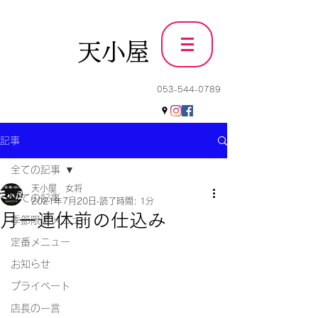
天小屋
053-544-0789
記事
全ての記事
天小屋 女将
全ての記事
2021年7月20日
読了時間: 1分
月一連休前の仕込み
季節限定メニュー
定番メニュー
お知らせ
プライベート
店長の一言