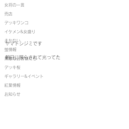
女将の一言
売店
デッキワンコ
イケメン&女盛り
まかない
ヤマトシジミです
蛍情報
朝日に照らされて光ってた
素敵なお客様たち
デッキ桜
ギャラリー&イベント
紅葉情報
お知らせ