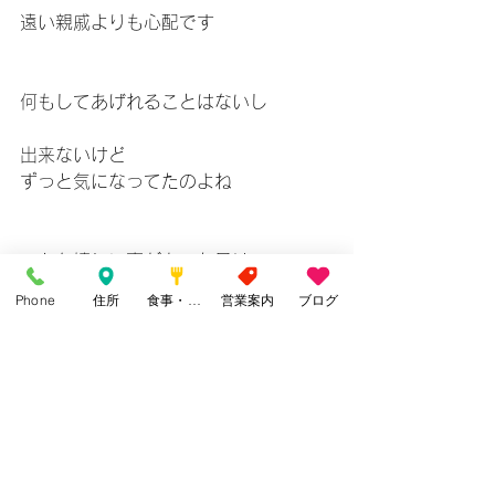
遠い親戚よりも心配です
何もしてあげれることはないし
出来ないけど
ずっと気になってたのよね
こんな嬉しい事があった日は
目に入る景色も違って見えるものです
Phone
住所
食事・カフェ
営業案内
ブログ
全ての物に感謝出来る一日となりまし
た