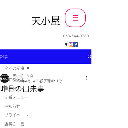
天小屋
053-544-0789
記事
全ての記事
天小屋 女将
全ての記事
2024年4月14日
読了時間: 1分
昨日の出来事
季節限定メニュー
定番メニュー
お知らせ
プライベート
店長の一言