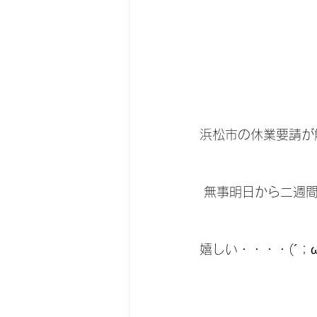
浜松市の休業要請が
 無事明日から二週
嬉しい・・・・(´；ω