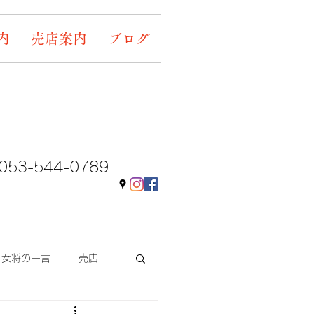
内
売店案内
ブログ
053-544-0789
女将の一言
売店
ギャラリー&イベント