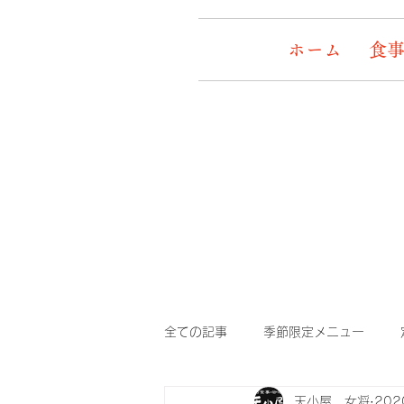
ホーム
食事
全ての記事
季節限定メニュー
天小屋 女将
20
デッキワンコ
イケメン&女盛