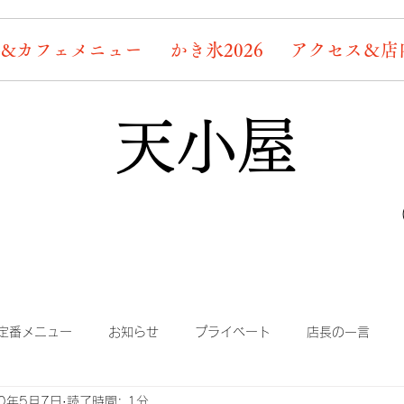
&カフェメニュー
かき氷2026
アクセス＆店
天小屋
定番メニュー
お知らせ
プライベート
店長の一言
20年5月7日
読了時間: 1分
り
まかない
蛍情報
素敵なお客様たち
デッキ桜