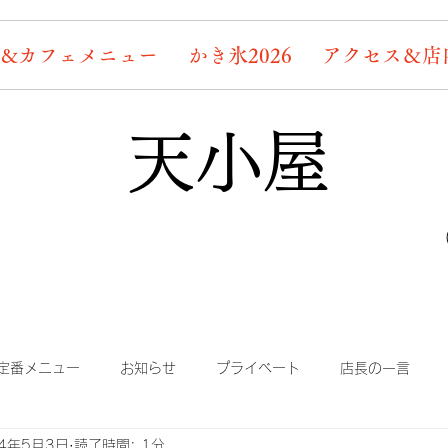
&カフェメニュー
かき氷2026
アクセス＆店
天小屋
定番メニュー
お知らせ
プライベート
店長の一言
24年5月3日
読了時間: 1分
り
まかない
蛍情報
素敵なお客様たち
デッキ桜