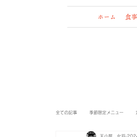
ホーム
食事
全ての記事
季節限定メニュー
天小屋 女将
20
デッキワンコ
イケメン&女盛