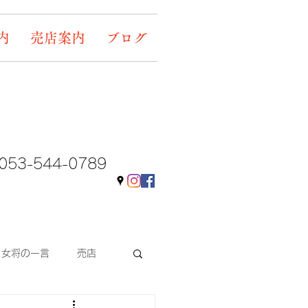
内
売店案内
ブログ
053-544-0789
女将の一言
売店
ギャラリー&イベント