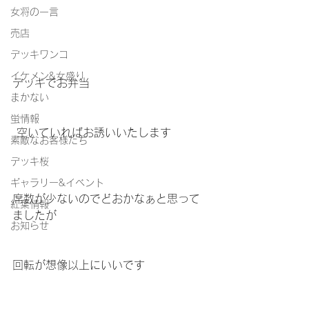
女将の一言
売店
デッキワンコ
イケメン&女盛り
デッキでお弁当
まかない
蛍情報
 空いていればお誘いいたします
素敵なお客様たち
デッキ桜
ギャラリー&イベント
席数が少ないのでどおかなぁと思って
紅葉情報
ましたが
お知らせ
回転が想像以上にいいです