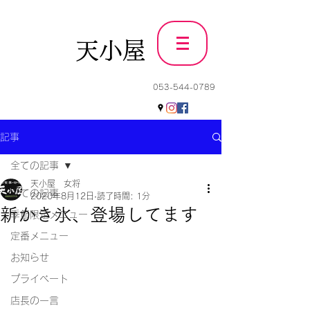
天小屋
053-544-0789
記事
全ての記事
天小屋 女将
全ての記事
2020年8月12日
読了時間: 1分
新かき氷、登場してます
季節限定メニュー
定番メニュー
お知らせ
プライベート
店長の一言