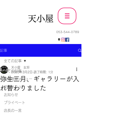
天小屋
053-544-0789
記事
全ての記事
天小屋 女将
全ての記事
2025年3月2日
読了時間: 1分
弥生三月、ギャラリーが入
季節限定メニュー
れ替わりました
定番メニュー
お知らせ
プライベート
店長の一言