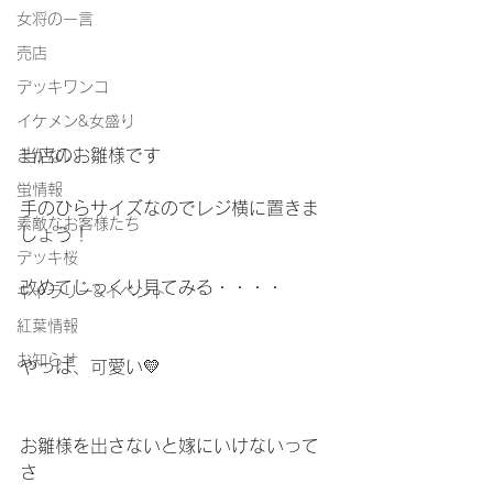
女将の一言
売店
デッキワンコ
イケメン&女盛り
当店のお雛様です
まかない
蛍情報
手のひらサイズなのでレジ横に置きま
素敵なお客様たち
しょう！
デッキ桜
改めてじっくり見てみる・・・・
ギャラリー&イベント
紅葉情報
お知らせ
やっぱ、可愛い💛
お雛様を出さないと嫁にいけないって
さ