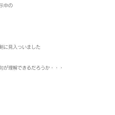
示中の
剣に見入っいました
句が理解できるだろうか・・・