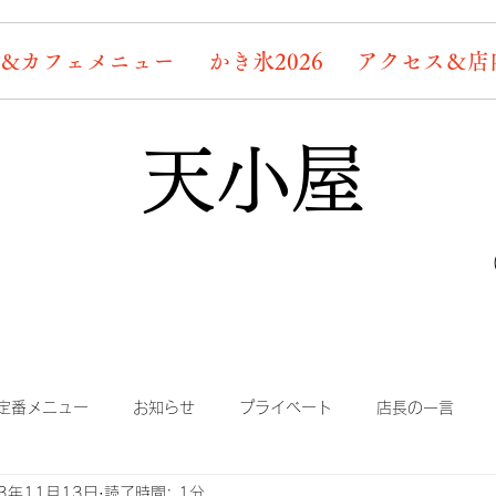
&カフェメニュー
かき氷2026
アクセス＆店
天小屋
定番メニュー
お知らせ
プライベート
店長の一言
23年11月13日
読了時間: 1分
り
まかない
蛍情報
素敵なお客様たち
デッキ桜