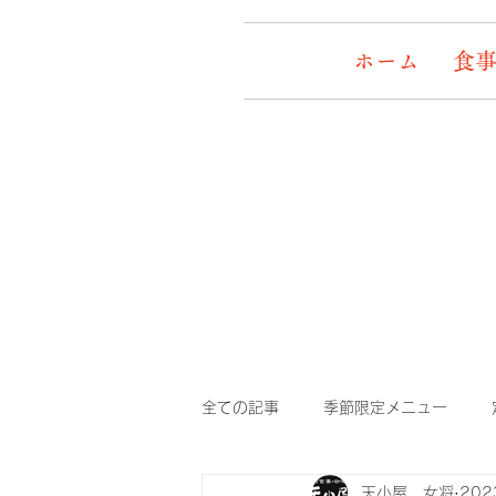
ホーム
食事
全ての記事
季節限定メニュー
天小屋 女将
20
デッキワンコ
イケメン&女盛