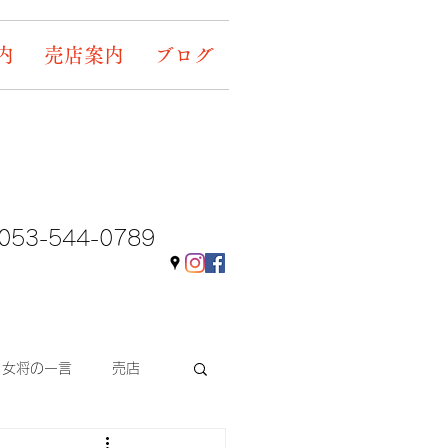
内
売店案内
ブログ
053-544-0789
女将の一言
売店
ギャラリー&イベント