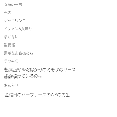
女将の一言
売店
デッキワンコ
イケメン&女盛り
まかない
蛍情報
素敵なお客様たち
デッキ桜
ギャラリー&イベント
出来上がったばかりのミモザのリース
をかぶっているのは
紅葉情報
お知らせ
金曜日のハーフリースのWSの先生