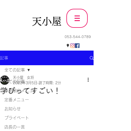
天小屋
053-544-0789
記事
全ての記事
天小屋 女将
全ての記事
2023年3月5日
読了時間: 2分
学びってすごい！
季節限定メニュー
定番メニュー
お知らせ
プライベート
店長の一言