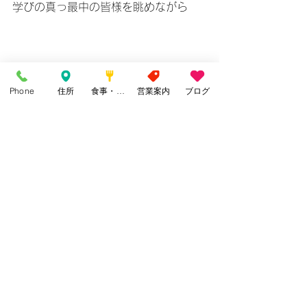
学びの真っ最中の皆様を眺めながら
しみじみと学びの大切さを感じており
ましたよ
Phone
住所
食事・カフェ
営業案内
ブログ