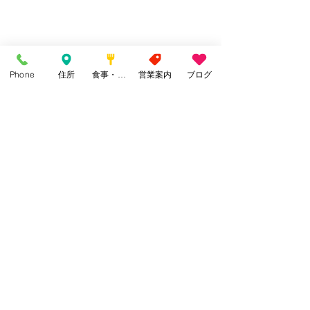
Phone
住所
食事・カフェ
営業案内
ブログ
コメント
ギャラリー一新
季節の始まりと終わり
コメントを追加…