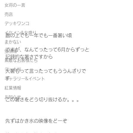
女将の一言
売店
デッキワンコ
イケメン&女盛り
暦の上でも一年でも一番暑い頃
まかない
ですが、なんてったって6月からずっと
蛍情報
記録的な暑さですから
素敵なお客様たち
デッキ桜
大暑もって言ったってもううんざりで
す
ギャラリー&イベント
紅葉情報
お知らせ
この暑さをどう切り抜けるか。。。
先ずはかき氷の映像をどーぞ