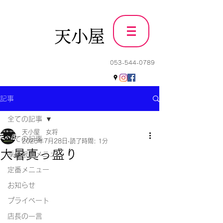
天小屋
053-544-0789
記事
全ての記事
天小屋 女将
全ての記事
2025年7月28日
読了時間: 1分
大暑真っ盛り
季節限定メニュー
定番メニュー
お知らせ
プライベート
店長の一言