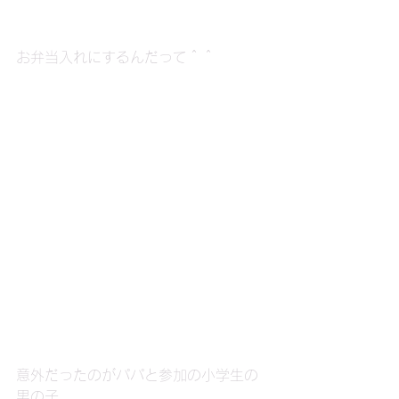
お弁当入れにするんだって＾＾
意外だったのがパパと参加の小学生の
男の子