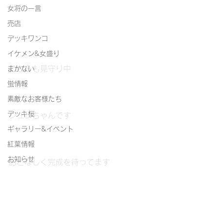
女将の一言
売店
デッキワンコ
イケメン&女盛り
こちらも見守り中
まかない
蛍情報
素敵なお客様たち
デッキ桜
ジュレちゃんです
ギャラリー&イベント
紅葉情報
お知らせ
おとなしく完成を待ってます