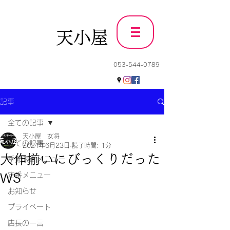
天小屋
053-544-0789
記事
全ての記事
天小屋 女将
全ての記事
2021年6月23日
読了時間: 1分
大作揃いにびっくりだった
季節限定メニュー
WS
定番メニュー
お知らせ
プライベート
店長の一言