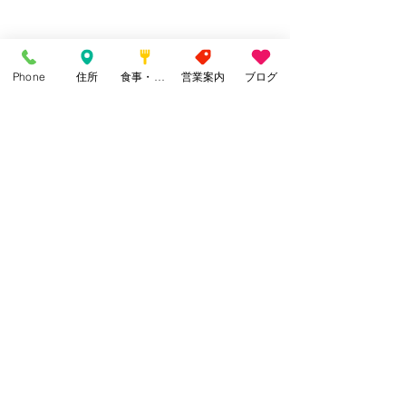
Phone
住所
食事・カフェ
営業案内
ブログ
こちらの色付け体験は満席となりまし
た
間違いなく貴重な経験となります
参加できなかった方のためにしっかり