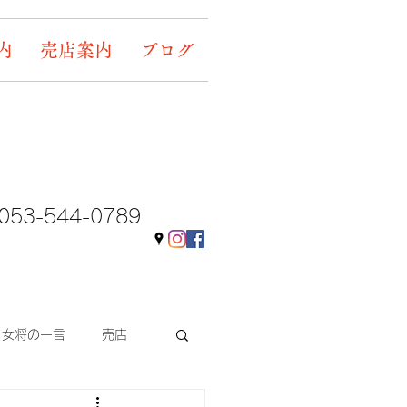
内
売店案内
ブログ
053-544-0789
女将の一言
売店
ギャラリー&イベント