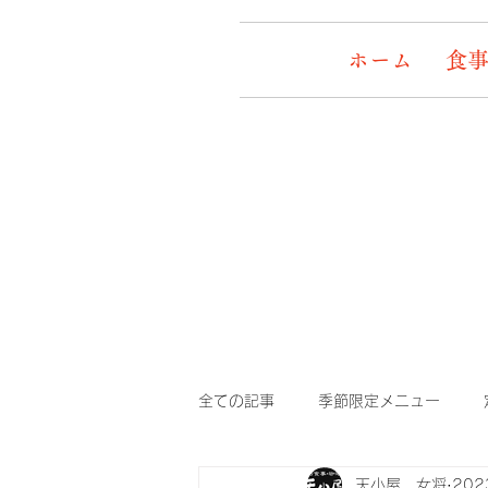
ホーム
食事
全ての記事
季節限定メニュー
天小屋 女将
20
デッキワンコ
イケメン&女盛