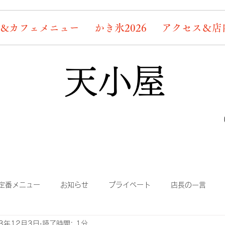
&カフェメニュー
かき氷2026
アクセス＆店
天小屋
定番メニュー
お知らせ
プライベート
店長の一言
23年12月3日
読了時間: 1分
り
まかない
蛍情報
素敵なお客様たち
デッキ桜