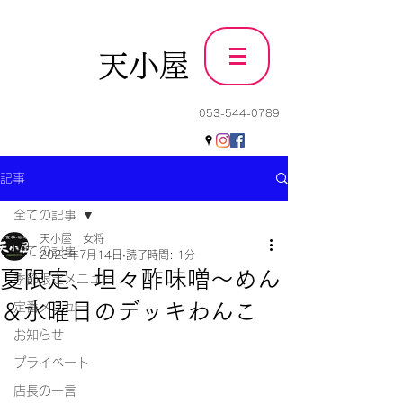
天小屋
053-544-0789
記事
全ての記事
天小屋 女将
全ての記事
2023年7月14日
読了時間: 1分
夏限定、坦々酢味噌～めん
季節限定メニュー
＆水曜日のデッキわんこ
定番メニュー
お知らせ
プライベート
店長の一言