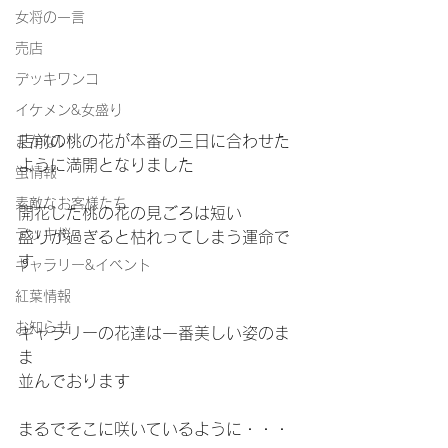
女将の一言
売店
デッキワンコ
イケメン&女盛り
店前の桃の花が本番の三日に合わせた
まかない
ように満開となりました
蛍情報
素敵なお客様たち
開花した桃の花の見ごろは短い
デッキ桜
盛りが過ぎると枯れってしまう運命で
す
ギャラリー&イベント
紅葉情報
お知らせ
ギャラリーの花達は一番美しい姿のま
ま
並んでおります
まるでそこに咲いているように・・・