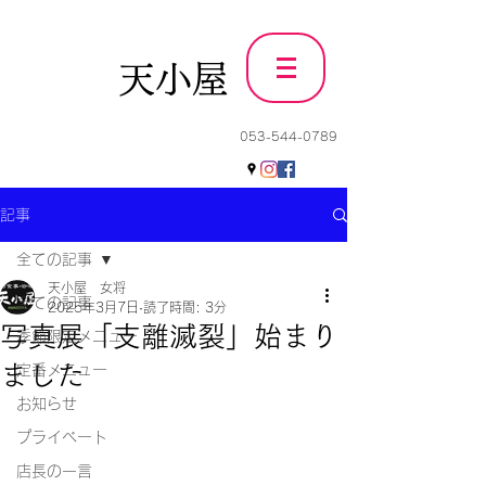
天小屋
053-544-0789
記事
全ての記事
天小屋 女将
全ての記事
2025年3月7日
読了時間: 3分
写真展「支離滅裂」始まり
季節限定メニュー
ました
定番メニュー
お知らせ
プライベート
店長の一言