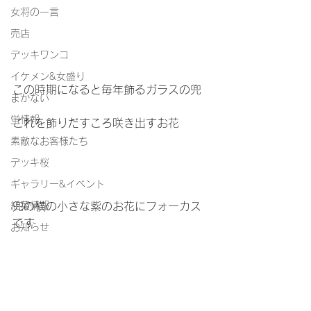
女将の一言
売店
デッキワンコ
イケメン&女盛り
この時期になると毎年飾るガラスの兜
まかない
蛍情報
これを飾りだすころ咲き出すお花
素敵なお客様たち
デッキ桜
ギャラリー&イベント
紅葉情報
兜の横の小さな紫のお花にフォーカス
です
お知らせ