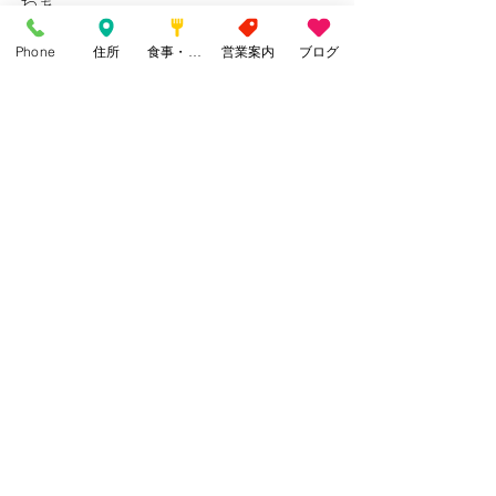
わぁ＾＾
Phone
住所
食事・カフェ
営業案内
ブログ
小さくて見逃すけど見つけるとわくわ
くするほど可愛いものね
名前・・・知りたい＾＾