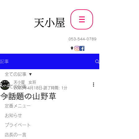
天小屋
053-544-0789
記事
全ての記事
天小屋 女将
全ての記事
2023年4月18日
読了時間: 1分
今話題の山野草
季節限定メニュー
定番メニュー
お知らせ
プライベート
店長の一言