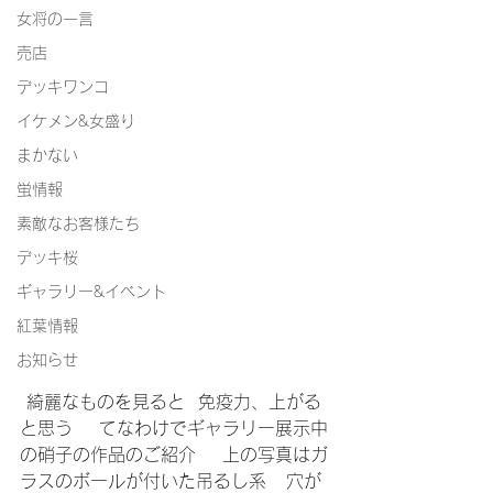
女将の一言
売店
デッキワンコ
イケメン&女盛り
まかない
蛍情報
素敵なお客様たち
デッキ桜
ギャラリー&イベント
紅葉情報
お知らせ
 綺麗なものを見ると  免疫力、上がる
と思う    てなわけでギャラリー展示中
の硝子の作品のご紹介    上の写真はガ
ラスのボールが付いた吊るし系   穴が