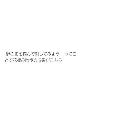
 野の花を摘んで刺してみよう   ってこ
とで花摘み散歩の成果がこちら   