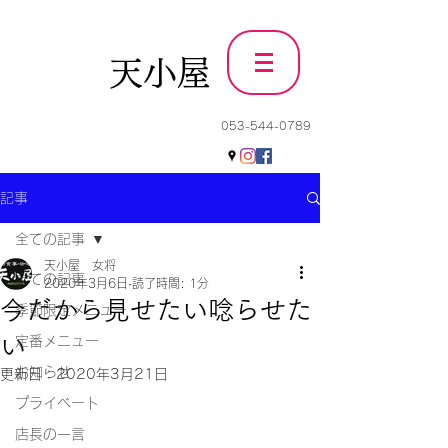
天小屋
053-544-0789
記事
全ての記事
天小屋 女将
全ての記事
2020年3月6日
読了時間: 1分
今だから見せたい唸らせた
季節限定メニュー
い
定番メニュー
お知らせ
更新日：
2020年3月21日
プライベート
店長の一言