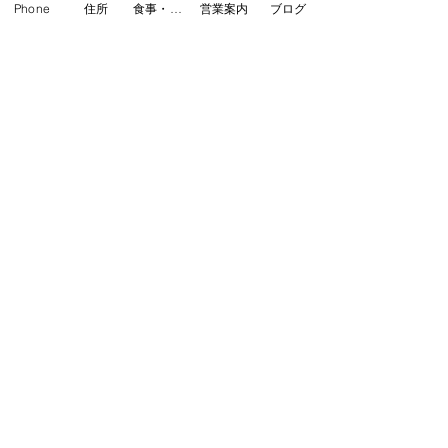
Phone
住所
食事・カフェ
営業案内
ブログ
そのチャックは美味しいだけじゃなく
て
作り手の想いがエネルギーのようなも
のを感じる商品が良い
なんて思って揃えた品たちです
まだ、ご紹介しきれてないのでまた改
めて！