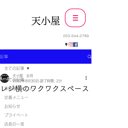
天小屋
053-544-0789
記事
全ての記事
天小屋 女将
全ての記事
2022年8月30日
読了時間: 2分
レジ横のワクワクスペース
季節限定メニュー
定番メニュー
お知らせ
プライベート
店長の一言