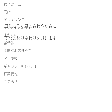
女将の一言
売店
デッキワンコ
日陰に吹く風のさわやかさに
イケメン&女盛り
まかない
季節の移り変わりを感じます
蛍情報
素敵なお客様たち
デッキ桜
ギャラリー&イベント
紅葉情報
お知らせ