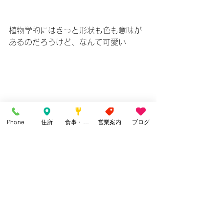
植物学的にはきっと形状も色も意味が
あるのだろうけど、なんて可愛い
Phone
住所
食事・カフェ
営業案内
ブログ
見つけると嬉しくなって暫し見惚れま
す
葉桜の下の薄紫を探してみてください