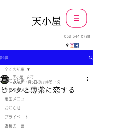
天小屋
053-544-0789
記事
全ての記事
天小屋 女将
全ての記事
2023年4月5日
読了時間: 1分
ピンクと薄紫に恋する
季節限定メニュー
定番メニュー
お知らせ
プライベート
店長の一言