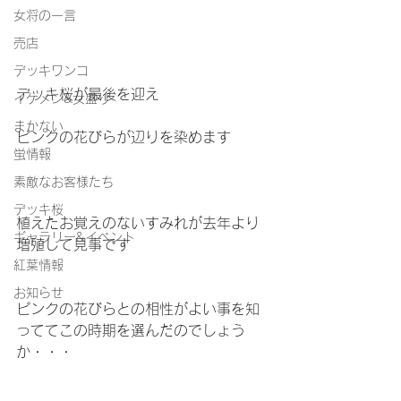
女将の一言
売店
デッキワンコ
デッキ桜が最後を迎え
イケメン&女盛り
まかない
ピンクの花びらが辺りを染めます
蛍情報
素敵なお客様たち
デッキ桜
植えたお覚えのないすみれが去年より
ギャラリー&イベント
増殖して見事です
紅葉情報
お知らせ
ピンクの花びらとの相性がよい事を知
っててこの時期を選んだのでしょう
か・・・