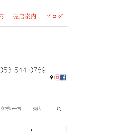
内
売店案内
ブログ
053-544-0789
女将の一言
売店
ギャラリー&イベント