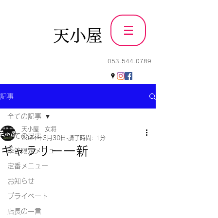
天小屋
053-544-0789
記事
全ての記事
天小屋 女将
全ての記事
2024年3月30日
読了時間: 1分
ギャラリー一新
季節限定メニュー
定番メニュー
お知らせ
プライベート
店長の一言