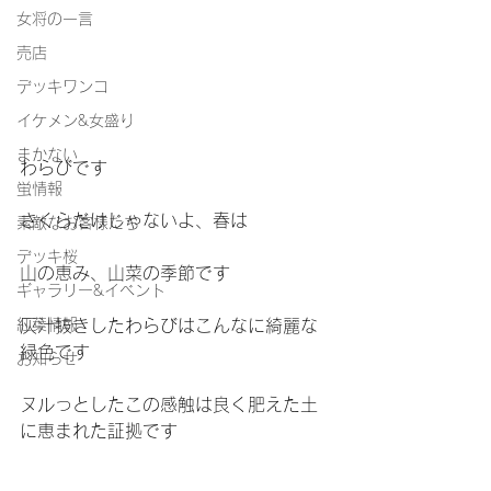
女将の一言
売店
デッキワンコ
イケメン&女盛り
まかない
わらびです
蛍情報
さくらだけじゃないよ、春は
素敵なお客様たち
デッキ桜
山の恵み、山菜の季節です
ギャラリー&イベント
紅葉情報
灰汁抜きしたわらびはこんなに綺麗な
緑色です
お知らせ
ヌルっとしたこの感触は良く肥えた土
に恵まれた証拠です