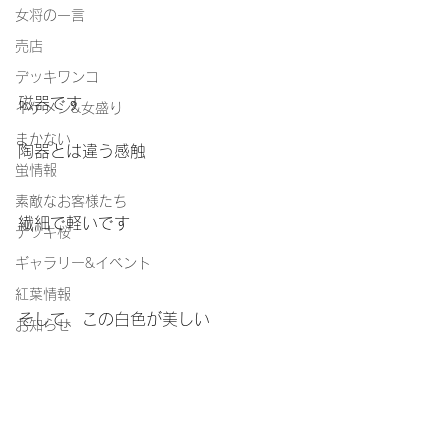
女将の一言
売店
デッキワンコ
磁器です
イケメン&女盛り
まかない
陶器とは違う感触
蛍情報
素敵なお客様たち
繊細で軽いです
デッキ桜
ギャラリー&イベント
紅葉情報
そして、この白色が美しい
お知らせ