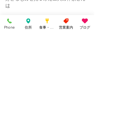
は
ただ夢中で作る続けて今がある
Phone
住所
食事・カフェ
営業案内
ブログ
そして、まだまだ道半ばのようです
夢中になれることを見つけた
お二人の作家さんは