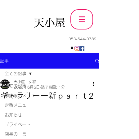
天小屋
053-544-0789
記事
全ての記事
天小屋 女将
全ての記事
2023年6月6日
読了時間: 1分
ギャラリー一新ｐａｒｔ2
季節限定メニュー
定番メニュー
お知らせ
プライベート
店長の一言