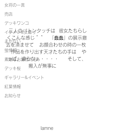
女将の一言
売店
デッキワンコ
 三人のバトンタッチは  彼女たちらし
イケメン&女盛り
くこんな感じ＾＾   「蠢蠢」の展示撤
まかない
去を済ませて   お顔合わせの時の一枚 
蛍情報
  作品を作り出す天才たちの手は   や
っぱ、違うなぁ・・・・     そして、
素敵なお客様たち
搬入が無事に     
デッキ桜
ギャラリー&イベント
紅葉情報
お知らせ
lamne