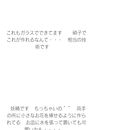
これもガラスでできてます      硝子で
これが作れるなんて・・・   相当の技
術です     
  妖精です   ちっちゃいの＾＾   両手
の所に小さなお花を挿せるように作ら
れてる   お皿に水を張って置いても可
愛いかも・・・・    