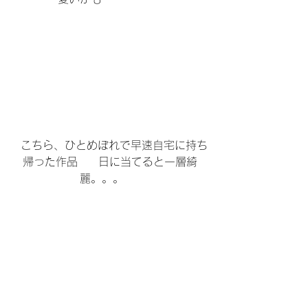
  こちら、ひとめぼれで早速自宅に持ち
帰った作品     日に当てると一層綺
麗。。。    