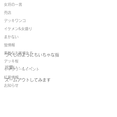
女将の一言
売店
デッキワンコ
イケメン&女盛り
まかない
蛍情報
素敵なお客様たち
つくしのようにちいちゃな指
デッキ桜
可愛い・・・・
ギャラリー&イベント
紅葉情報
ズームアウトしてみます
お知らせ