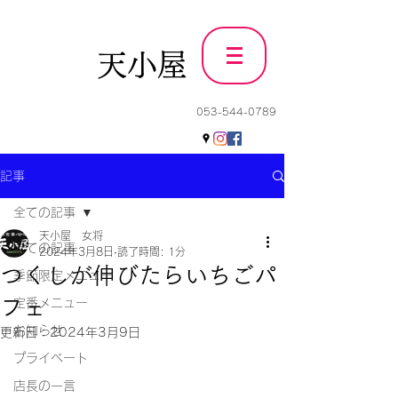
天小屋
053-544-0789
記事
全ての記事
天小屋 女将
全ての記事
2024年3月8日
読了時間: 1分
つくしが伸びたらいちごパ
季節限定メニュー
フェ
定番メニュー
お知らせ
更新日：
2024年3月9日
プライベート
店長の一言