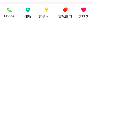
Phone
住所
食事・カフェ
営業案内
ブログ
最後になりましたが
今朝、見つけたつくし
日の当たる斜面ににょきにょきと顔を
出してました