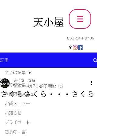
天小屋
053-544-0789
記事
全ての記事
天小屋 女将
全ての記事
2020年4月7日
読了時間: 1分
さくらさくら・・・さくら
季節限定メニュー
定番メニュー
お知らせ
プライベート
店長の一言