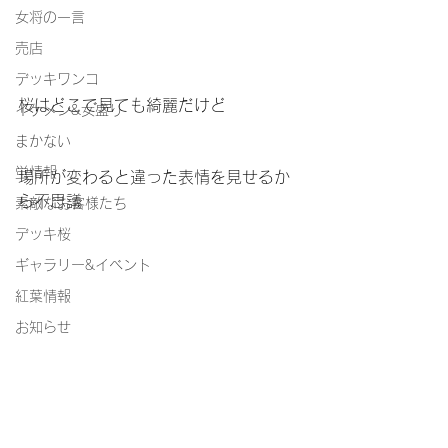
女将の一言
売店
デッキワンコ
桜はどこで見ても綺麗だけど
イケメン&女盛り
まかない
蛍情報
場所が変わると違った表情を見せるか
ら不思議
素敵なお客様たち
デッキ桜
ギャラリー&イベント
紅葉情報
お知らせ