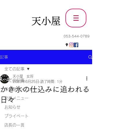
天小屋
053-544-0789
記事
全ての記事
天小屋 女将
全ての記事
2023年6月25日
読了時間: 1分
かき氷の仕込みに追われる
季節限定メニュー
日々
定番メニュー
お知らせ
プライベート
店長の一言