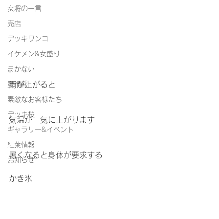
女将の一言
売店
デッキワンコ
イケメン&女盛り
まかない
蛍情報
雨が上がると
素敵なお客様たち
デッキ桜
気温が一気に上がります
ギャラリー&イベント
紅葉情報
暑くなると身体が要求する
お知らせ
かき氷