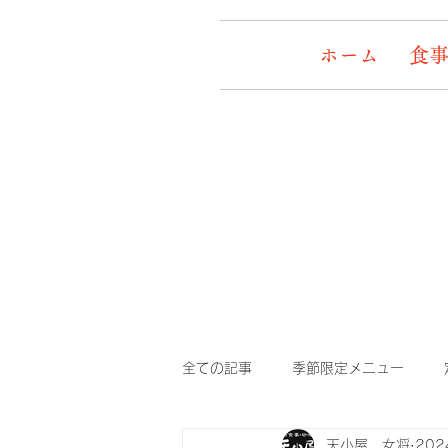
ホーム
食事
全ての記事
季節限定メニュー
天小屋 女将
20
デッキワンコ
イケメン&女盛