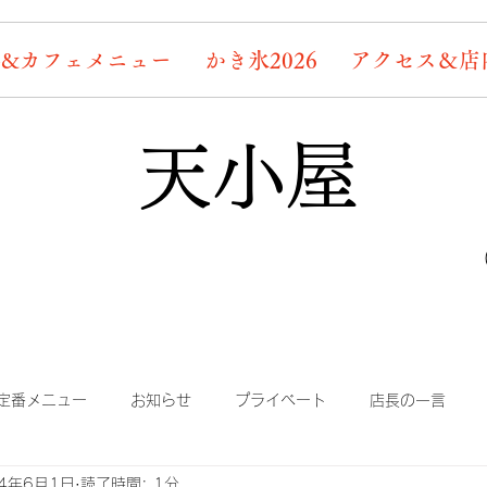
&カフェメニュー
かき氷2026
アクセス＆店
天小屋
定番メニュー
お知らせ
プライベート
店長の一言
24年6月1日
読了時間: 1分
り
まかない
蛍情報
素敵なお客様たち
デッキ桜