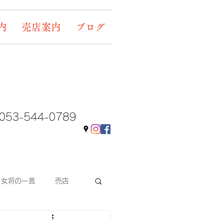
内
売店案内
ブログ
053-544-0789
女将の一言
売店
ギャラリー&イベント