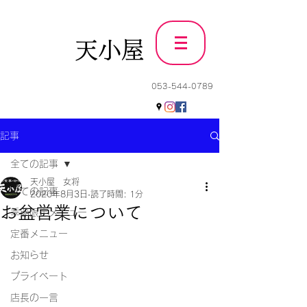
天小屋
053-544-0789
記事
全ての記事
天小屋 女将
全ての記事
2020年8月3日
読了時間: 1分
お盆営業について
季節限定メニュー
定番メニュー
お知らせ
プライベート
店長の一言