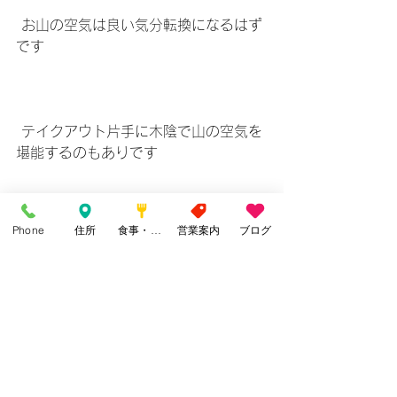
 お山の空気は良い気分転換になるはず
です
 テイクアウト片手に木陰で山の空気を
堪能するのもありです
Phone
住所
食事・カフェ
営業案内
ブログ
 コロナを回避できても精神病んだら元
も子もないのですから！