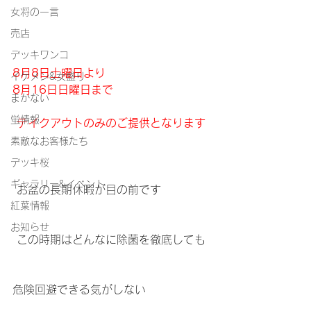
女将の一言
売店
デッキワンコ
8月8日土曜日より
イケメン&女盛り
8月16日日曜日まで
まかない
蛍情報
 テイクアウトのみのご提供となります
素敵なお客様たち
デッキ桜
ギャラリー&イベント
 お盆の長期休暇が目の前です
紅葉情報
お知らせ
 この時期はどんなに除菌を徹底しても
危険回避できる気がしない